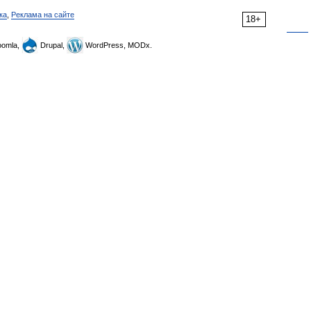
ка
,
Реклама на сайте
18+
omla,
Drupal,
WordPress, MODx.