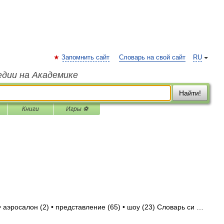
Запомнить сайт
Словарь на свой сайт
RU
едии на Академике
Найти!
Книги
Игры ⚽
• аэросалон (2) • представление (65) • шоу (23) Словарь си …