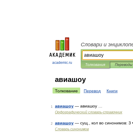
Словари и энциклоп
academic.ru
Толкования
Переводы
авиашоу
Толкование
Перевод
Книги
авиашоу
— авиашоу …
1
Орфографический словарь-справочник
авиашоу
— сущ., кол во синонимов: 3 
2
Словарь синонимов