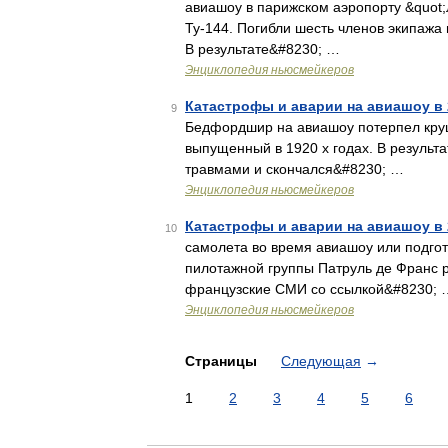
авиашоу в парижском аэропорту &quot;
Ту‑144. Погибли шесть членов экипажа 
В результате&#8230; …
Энциклопедия ньюсмейкеров
Катастрофы и аварии на авиашоу в 
9
Бедфордшир на авиашоу потерпел круш
выпущенный в 1920 х годах. В результ
травмами и скончался&#8230; …
Энциклопедия ньюсмейкеров
Катастрофы и аварии на авиашоу в 2
10
самолета во время авиашоу или подгото
пилотажной группы Патруль де Франс 
французские СМИ со ссылкой&#8230; 
Энциклопедия ньюсмейкеров
Страницы
Следующая
→
1
2
3
4
5
6