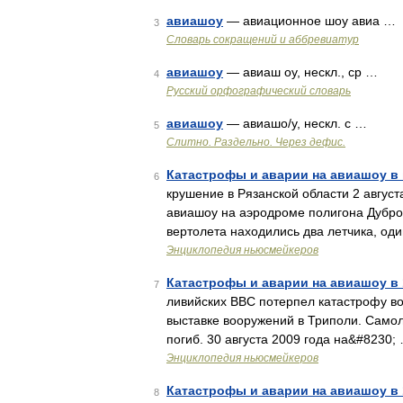
авиашоу
— авиационное шоу авиа …
3
Словарь сокращений и аббревиатур
авиашоу
— авиаш оу, нескл., ср …
4
Русский орфографический словарь
авиашоу
— авиашо/у, нескл. с …
5
Слитно. Раздельно. Через дефис.
Катастрофы и аварии на авиашоу в 
6
крушение в Рязанской области 2 авгус
авиашоу на аэродроме полигона Дубров
вертолета находились два летчика, од
Энциклопедия ньюсмейкеров
Катастрофы и аварии на авиашоу в 
7
ливийских ВВС потерпел катастрофу в
выставке вооружений в Триполи. Самол
погиб. 30 августа 2009 года на&#8230;
Энциклопедия ньюсмейкеров
Катастрофы и аварии на авиашоу в 1
8