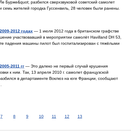
Ле Бурже&quot; разбился сверхзвуковой советский самолет
и семь жителей городка Гуссенвиль, 28 человек были ранены.
2009-2012 годах
— 1 июля 2012 года в британском графстве
ение участвовавший в мероприятии самолёт Havilland DH 53,
ате падения машины пилот был госпитализирован с тяжёлыми
005-2011 гг
— Это далеко не первый случай крушения
вки к ним. Так, 13 апреля 2010 г. самолет французской
разбился в департаменте Воклюз на юге Франции, сообщают
…
7
8
9
10
11
12
13